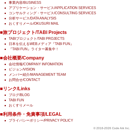
事業内容/BUSINESS
アプリケーション・サービス/APPLICATION SERVICES
コンサルティング・サービス/CONSULTING SERVICES
分析サービス/DATA ANALYSIS
おくすりメール/OKUSURI MAIL
■旅プロジェクト/TABI Projects
TABIプロジェクト/TABI PROJECTS
日本を伝えるWEBメディア『TABI FUN』
『TABI FUN』ライター募集中！
■会社概要/Company
会社情報/COMPANY INFOMATION
ビジョン/VISION
メンバー紹介/MANAGEMENT TEAM
お問合せ/CONTACT
■リンク/Links
ブログ/BLOG
TABI FUN
おくすりメール
■利用条件・免責事項/LEGAL
プライバシーポリシー/PRIVACY POLICY
© 2016-2026 Code Ark Inc.